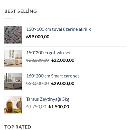
BEST SELLING
130×100 cm tuval üzerine akrilik
₺
99.000,00
150*200 Ergotiwin set
Orijinal
Şu
₺
23.000,00
₺
22.000,00
fiyat:
andaki
₺23.000,00.
fiyat:
160*200 cm Smart care set
₺22.000,00.
Orijinal
Şu
₺
33.000,00
₺
29.000,00
fiyat:
andaki
₺33.000,00.
fiyat:
Tarsus Zeytinyağı 5kg
₺29.000,00.
Orijinal
Şu
₺
1.750,00
₺
1.500,00
fiyat:
andaki
₺1.750,00.
fiyat:
₺1.500,00.
TOP RATED