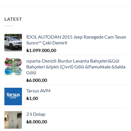
LATEST
İDOL AUTODAN 2015 Jeep Ranegede Cam Tavan
Sunro** Çeki Demirli
₺
1.099.000,00
ısparta-Denizli-Burdur
Lavanta Bahçeleri&Gül
Bahçeleri &Işıklı (Çivril) Gölü &Pamukkale &Salda
Gölü
₺
6.000,00
Tarsus AVM
₺
1,00
2 li Dolap
₺
8.000,00