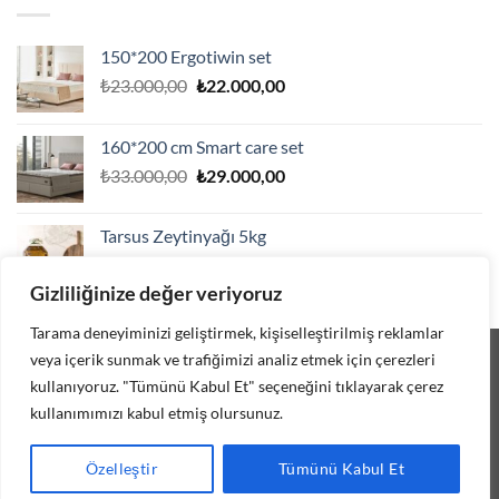
150*200 Ergotiwin set
Orijinal
Şu
₺
23.000,00
₺
22.000,00
fiyat:
andaki
₺23.000,00.
fiyat:
160*200 cm Smart care set
₺22.000,00.
Orijinal
Şu
₺
33.000,00
₺
29.000,00
fiyat:
andaki
₺33.000,00.
fiyat:
Tarsus Zeytinyağı 5kg
₺29.000,00.
Orijinal
Şu
₺
1.750,00
₺
1.500,00
fiyat:
andaki
Gizliliğinize değer veriyoruz
₺1.750,00.
fiyat:
₺1.500,00.
Tarama deneyiminizi geliştirmek, kişiselleştirilmiş reklamlar
veya içerik sunmak ve trafiğimizi analiz etmek için çerezleri
Visa
MasterCard
kullanıyoruz. "Tümünü Kabul Et" seçeneğini tıklayarak çerez
HAKKIMIZDA
MESAFELI SATIŞ SÖZLEŞMESI
GIZLILIK POLITIKASI
kullanımımızı kabul etmiş olursunuz.
MÜŞTERI MEMNUNIYETI
ORTALAMA ÜRÜN HIZMET TESLIMAT SÜRELERI
KARGO VE TESLIMAT
İPTAL IADE ŞARTLARI
Özelleştir
Tümünü Kabul Et
Copyright 2026 ©
Tarsus