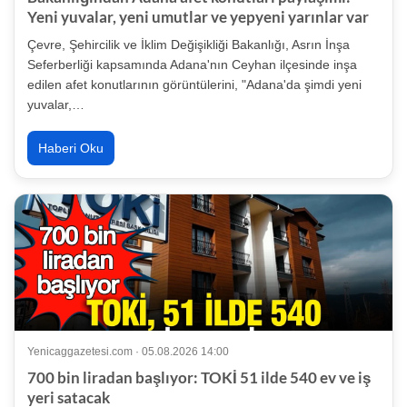
Yeni yuvalar, yeni umutlar ve yepyeni yarınlar var
Çevre, Şehircilik ve İklim Değişikliği Bakanlığı, Asrın İnşa
Seferberliği kapsamında Adana'nın Ceyhan ilçesinde inşa
edilen afet konutlarının görüntülerini, "Adana'da şimdi yeni
yuvalar,…
Haberi Oku
Yenicaggazetesi.com · 05.08.2026 14:00
700 bin liradan başlıyor: TOKİ 51 ilde 540 ev ve iş
yeri satacak