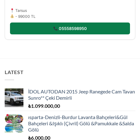
Tarsus
- 99000 TL
05558598950
LATEST
İDOL AUTODAN 2015 Jeep Ranegede Cam Tavan
Sunro** Çeki Demirli
₺
1.099.000,00
ısparta-Denizli-Burdur
Lavanta Bahçeleri&Gül
Bahçeleri &Işıklı (Çivril) Gölü &Pamukkale &Salda
Gölü
₺
6.000,00