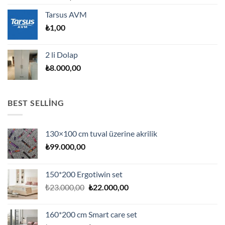
Tarsus AVM
₺
1,00
2 li Dolap
₺
8.000,00
BEST SELLING
130×100 cm tuval üzerine akrilik
₺
99.000,00
150*200 Ergotiwin set
Orijinal
Şu
₺
23.000,00
₺
22.000,00
fiyat:
andaki
₺23.000,00.
fiyat:
160*200 cm Smart care set
₺22.000,00.